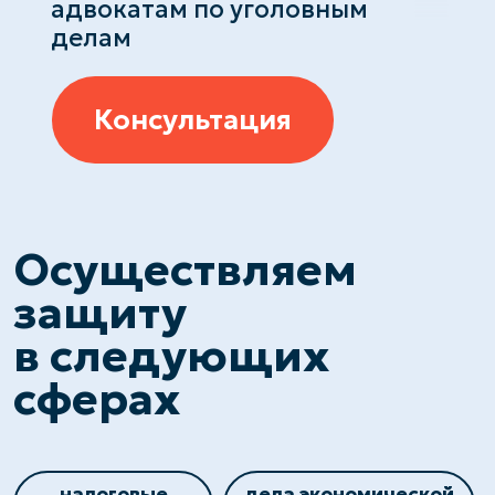
Осуществляем
защиту
в следующих
сферах
налоговые
дела экономической
преступления
направленности
киберпреступления
дела связанные нарушением
таможенного законодательства
Адвокат
по уголовным